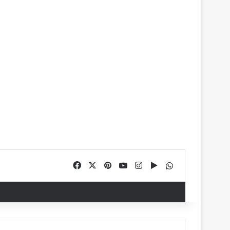
Facebook
X
Pinterest
YouTube
Instagram
Google Play
WhatsApp