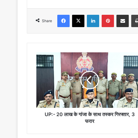
Facebook
X
LinkedIn
Pinterest
Share via Emai
Share
UP:-
20
लाख
के
गांजा
के
साथ
तस्कर
गिरफ्तार,
3
UP:- 20 लाख के गांजा के साथ तस्कर गिरफ्तार, 3
फरार
फरार