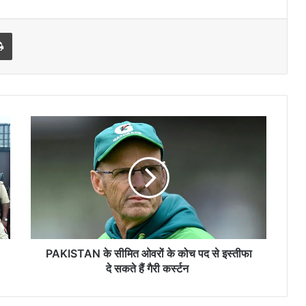
l
Print
PAKISTAN
के
सीमित
ओवरों
के
कोच
पद
से
इस्तीफा
दे
PAKISTAN के सीमित ओवरों के कोच पद से इस्तीफा
सकते
दे सकते हैं गैरी कर्स्टन
हैं
गैरी