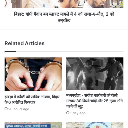
4
को
सजा-
बिहार: गांधी मैदान बम ब्लास्ट मामले में 4 को सजा-ए-मौत, 2 को
ए-
उम्रकैद
मौत,
2
को
Related Articles
उम्रकैद
मध्यप्रदेश:- सर्राफा कारोबारी को गोली
हावड़ा में डकैती की साजिश नाकाम, बिहार
मारकर 30 किलो चांदी और 25 ग्राम सोने
के 6 आरोपित गिरफ्तार
गहने की लूट
20 hours ago
1 day ago