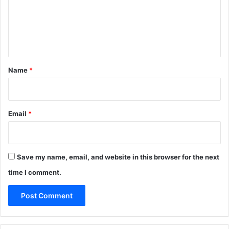
m
e
n
t
*
Name
*
Email
*
Save my name, email, and website in this browser for the next
time I comment.