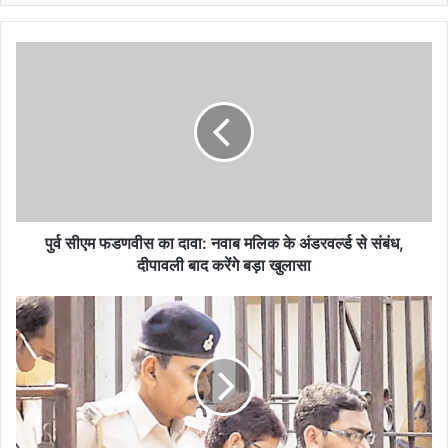
पुर्व
सीएम
फडणवीस
का
दावा:
नवाब
मलिक
के
अंडरवर्ल्ड
से
पुर्व सीएम फडणवीस का दावा: नवाब मलिक के अंडरवर्ल्ड से संबंध,
संबंध,
दीपावली बाद करेंगे बड़ा खुलासा
दीपावली
बाद
बिहार:
करेंगे
गांधी
बड़ा
मैदान
खुलासा
बम
ब्लास्ट
मामले
में