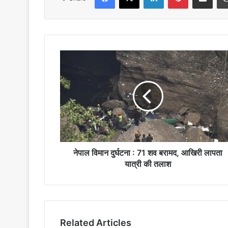
नेपाल
विमान
दुर्घटना
:
71
शव
बरामद,
आखिरी
लापता
यात्री
नेपाल विमान दुर्घटना : 71 शव बरामद, आखिरी लापता
की
यात्री की तलाश
तलाश
Related Articles