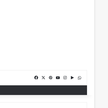
Facebook
X
Pinterest
YouTube
Instagram
Google Play
WhatsApp