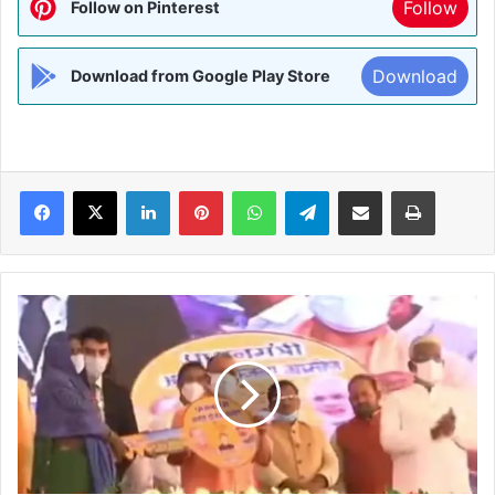
Follow
Follow on Pinterest
Download
Download from Google Play Store
Facebook
X
LinkedIn
Pinterest
WhatsApp
Telegram
Share via Email
Print
सपा-
कांग्रेस
व
बसपा
के
लिए
परिवार
ही
राज्य