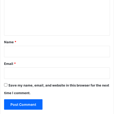
m
m
e
n
t
*
Name
*
Email
*
Save my name, email, and website in this browser for the next
time I comment.