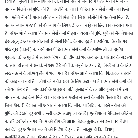
दिया है। मुख्य चिकित्साधिकारी डॉ. नेपाल सिंह ने जनपद में पहले मरीज में जीका
वायरस मिलने की पुष्टि की है। उन्होंने बताया कि पीड़ित एयरफोर्स कर्मी का पिछले
एक महीने में कोई यात्रा इतिहास नहीं मिला है। जिस कॉलोनी में यह केस मिला है,
वहां आसपास मच्छरों की रोकथाम के लिए एंटी लार्वा स्प्रे का छिड़काव करवाया गया
है।सीएमओ ने बताया कि एयरफोर्स कर्मी में इस वायरस की पुष्टि पुणे की लैब नेशनल
इंस्टरट्यूट आफ वायरोलाजी से मिली रिपोर्ट के बाद हुई है। एहतियात के तौर पर
पोखरपुर (चकेरी) के रहने वाले पीड़ित एयरफोर्स कर्मी के एसीएमओ डा. सुबोध
प्रकाश की अगुवाई में स्वास्थ्य विभाग की टीम को भेजकर उनके परिवार के सदस्यों
के साथ ही हाल में सम्पर्क में आए 22 लोगों के नमूने लिए गए हैं, जिन्हें जांच के लिए
लखनऊ में केजीएमयू लैब में भेजा गया है। सीएमओ ने बताया कि, फिलहाल घबराने
की कोई बात नहीं है। लोगों को सचेत रहने के लिए कहा गया है। एयरफोर्स कर्मी की
तबीयत स्थिर है। जानकारों के अनुसार, बीते जुलाई में केरल और गुजरात में इस
वायरस के कई केस मिले थे। यह वायरस एडीज मच्छरों के जरिए फैलता है। उधर,
जिलाधिकारी विशाख जी अय्यर ने बताया कि जीका पाजिटिव के पहले मरीज की
पुष्टि को देखते हुए सभी जरूरी कदम उठाए जा रहे हैं। एहतियातन मेडिकल कॉलेज
के डॉक्टरों और नगर निगम की टीम की आपात बैठक बुलाकर स्वच्छता पर विशेष
बल देते हुए अभियान चलाने को निर्देश दिए गए हैं। मालूम हो कि विषाणु
फ्लाविविरिडए विषाणु परिवार से है। जो दिन के समय सक्रिय रहते हैं। यह