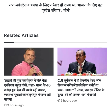
था,
सपा-कांग्रेस व बसपा के लिए परिवार ही राज्य था, भाजपा के लिए पूरा
भाजपा
प्रदेश परिवार : योगी
के
लिए
पूरा
प्रदेश
Related Articles
परिवार
:
योगी
‘छात्रों की गूंज’ कार्यक्रम में बोले नेता
CJI सूर्यकांत ने दो दिवसीय वेस्ट जोन
प्रतिपक्ष राहुल गांधी, कहा- भारत के 40
रीजनल कॉन्फ्रेंस को किया संबोधित,
करोड़ युवा देश की सबसे बड़ी ताकत,
कहा- न्याय तभी संभव, जब हम पीड़ित के
व्यवस्था युवाओं को चक्रव्यूह में फंसा रही
दु:ख-दर्द को उसकी भाषा में समझें
भाजपा
6 hours ago
3 hours ago