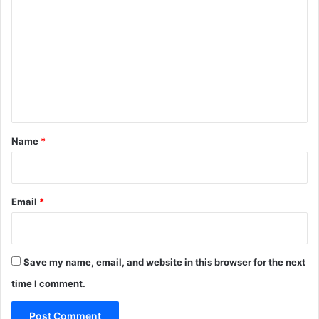
o
m
m
e
n
t
*
Name
*
Email
*
Save my name, email, and website in this browser for the next
time I comment.