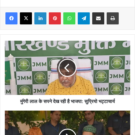
Facebook
X
LinkedIn
Pinterest
WhatsApp
Telegram
Share via Email
Print
मुंगेरी
लाल
के
सपने
देख
रही
है
भाजपा:
सुप्रियो
भट्टाचार्य
मुंगेरी लाल के सपने देख रही है भाजपा: सुप्रियो भट्टाचार्य
राबड़ी
देवी
के
दावत-