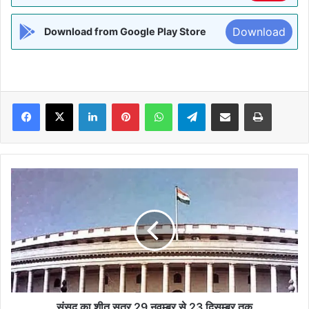
Download
Download from Google Play Store
Facebook
X
LinkedIn
Pinterest
WhatsApp
Telegram
Share via Email
Print
संसद
का
शीत
सत्र
29
नवम्बर
से
23
दिसम्बर
तक
संसद का शीत सत्र 29 नवम्बर से 23 दिसम्बर तक