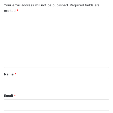
Your email address will not be published.
Required fields are
marked
*
C
o
m
m
e
n
t
*
Name
*
Email
*