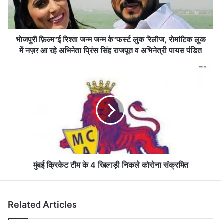
लुक
रिलीज,
रोमांटिक
लुक
भोजपुरी फ़िल्म"ई रिश्ता जन्म जन्म के"फर्स्ट लुक रिलीज, रोमांटिक लुक
में
में नज़र आ रहे अभिनेता प्रिंस सिंह राजपूत व अभिनेत्री पायस पंडित
नज़र
आ
मुंबई
रहे
क्रिकेट
अभिनेता
टीम
प्रिंस
के
सिंह
4
राजपूत
खिलाड़ी
व
निकले
अभिनेत्री
कोरोना
पायस
संक्रमित
पंडित
मुंबई क्रिकेट टीम के 4 खिलाड़ी निकले कोरोना संक्रमित
Related Articles