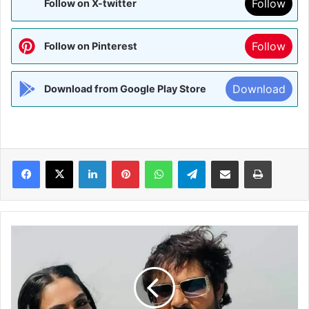
Follow
Follow on X-twitter
Follow
Follow on Pinterest
Download
Download from Google Play Store
Facebook
X
LinkedIn
Pinterest
WhatsApp
Telegram
Share via Email
Print
भोजपुरी
फ़िल्म"ई
रिश्ता
जन्म
जन्म
के"फर्स्ट