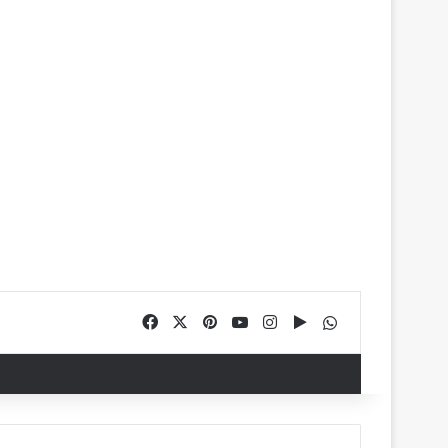
Facebook
X
Pinterest
YouTube
Instagram
Google Play
WhatsApp