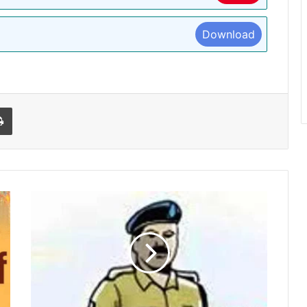
Download
l
Print
होटल
में
रंगरेलिया
मना
रहे
इंस्पेक्टर
को
पत्नी