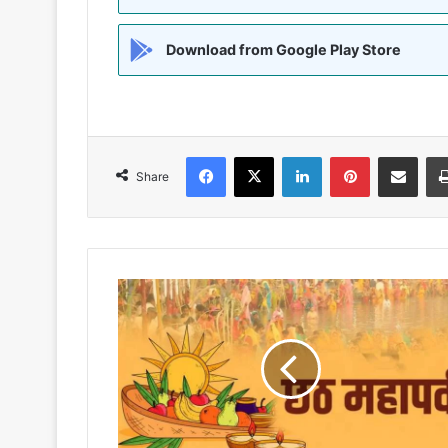
Download from Google Play Store
Facebook
X
LinkedIn
Pinterest
Share via Emai
Share
लोक
आस्था
का
महापर्व
छठ
नहाय
खाय
के