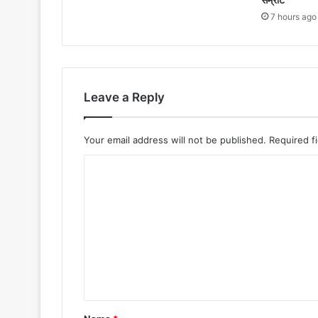
7 hours ago
Leave a Reply
Your email address will not be published.
Required f
C
o
m
m
e
n
t
*