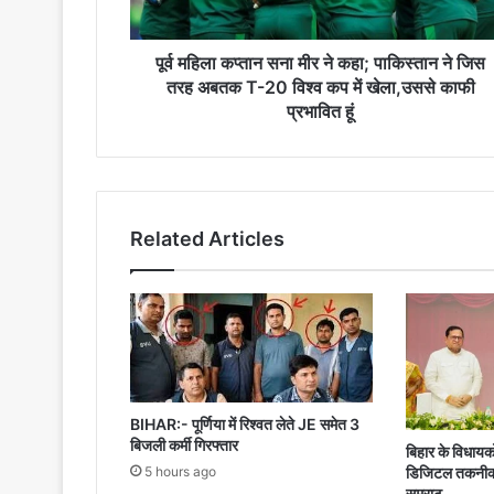
पाकिस्तान
ने
जिस
पूर्व महिला कप्तान सना मीर ने कहा; पाकिस्तान ने जिस
तरह
तरह अबतक T-20 विश्व कप में खेला,उससे काफी
अबतक
प्रभावित हूं
T-
20
विश्व
कप
में
Related Articles
खेला,उससे
काफी
प्रभावित
हूं
BIHAR:- पूर्णिया में रिश्वत लेते JE समेत 3
बिजली कर्मी गिरफ्तार
बिहार के विधायको
5 hours ago
डिजिटल तकनीक से
सम्राट