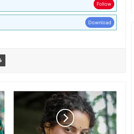
Follow
Download
l
Print
पटाखें
के
पाबंदी
पर
सामने
आई
कंगना