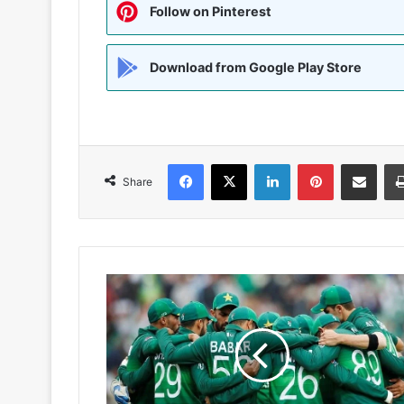
Follow on Pinterest
Download from Google Play Store
Facebook
X
LinkedIn
Pinterest
Share via Emai
Share
पूर्व
महिला
कप्तान
सना
मीर
ने
कहा;