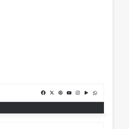
Facebook
X
Pinterest
YouTube
Instagram
Google Play
WhatsApp