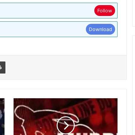
Follow
Download
l
Print
लूट
के
लिए
तैयार
नहीं
होने