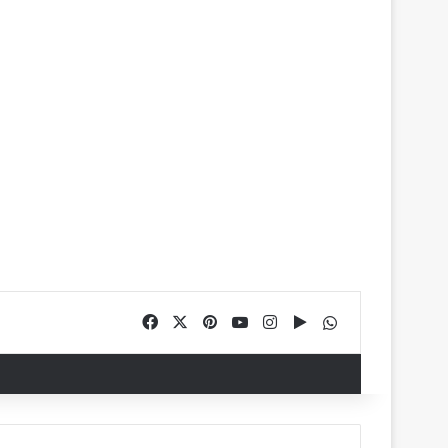
Facebook
X
Pinterest
YouTube
Instagram
Google Play
WhatsApp