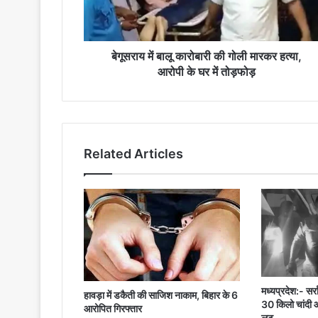
मारकर
हत्या,
आरोपी
के
बेगूसराय में बालू कारोबारी की गोली मारकर हत्या,
घर
आरोपी के घर में तोड़फोड़
में
तोड़फोड़
Related Articles
मध्यप्रदेश:- सर्
हावड़ा में डकैती की साजिश नाकाम, बिहार के 6
30 किलो चांदी 
आरोपित गिरफ्तार
लूट