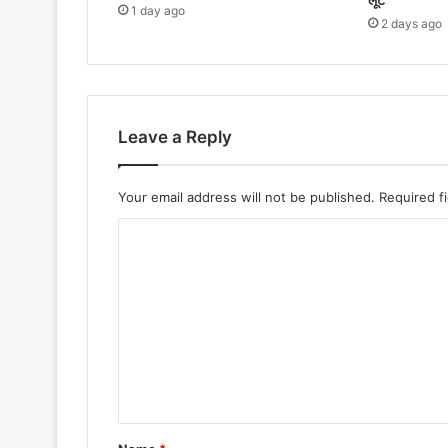
1 day ago
2 days ago
Leave a Reply
Your email address will not be published.
Required f
C
o
m
m
e
n
t
*