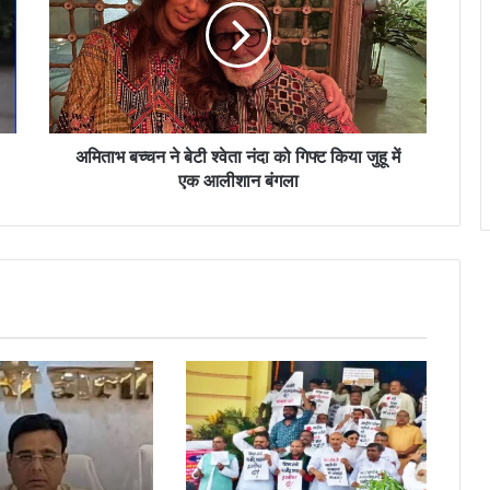
बेटी
श्वेता
नंदा
को
गिफ्ट
किया
जुहू
अमिताभ बच्चन ने बेटी श्वेता नंदा को गिफ्ट किया जुहू में
में
एक आलीशान बंगला
एक
आलीशान
बंगला