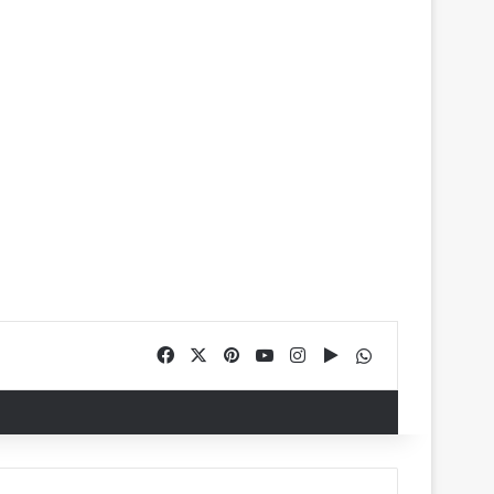
Facebook
X
Pinterest
YouTube
Instagram
Google Play
WhatsApp