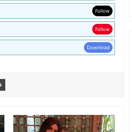
Follow
Follow
Download
l
Print
अमिताभ
बच्चन
ने