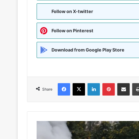
Follow on X-twitter
Follow on Pinterest
Download from Google Play Store
Facebook
X
LinkedIn
Pinterest
Share via Emai
Share
नोएडा
में
चलती