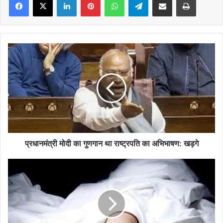
प्रधानमंत्री
मोदी
का
गुणगान
था
राष्ट्रपति
का
अभिभाषण:
खड़गे
प्रधानमंत्री मोदी का गुणगान था राष्ट्रपति का अभिभाषण: खड़गे
उडी
में
गहरी
खाई
में
गिरा