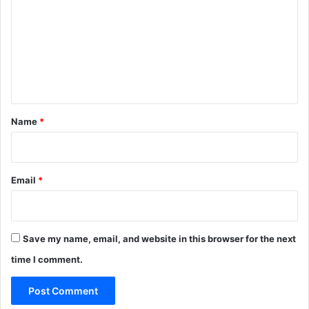
m
m
e
n
t
*
Name
*
Email
*
Save my name, email, and website in this browser for the next
time I comment.