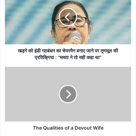
इंडी
गठबंधन
का
चेयरमैन
बनाए
जाने
पर
तृणमूल
खड़गे को इंडी गठबंधन का चेयरमैन बनाए जाने पर तृणमूल की
की
प्रतिक्रिया : "ममता ने तो यही कहा था"
प्रतिक्रिया
:
The
"ममता
Qualities
ने
of
तो
a
यही
Devout
कहा
Wife
था"
The Qualities of a Devout Wife