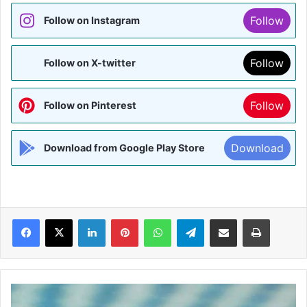
Follow
Follow on Instagram
Follow
Follow on X-twitter
Follow
Follow on Pinterest
Download
Download from Google Play Store
Facebook
X
LinkedIn
Pinterest
WhatsApp
Telegram
Share via Email
Print
खड़गे
को