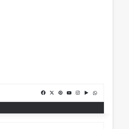
Facebook
X
Pinterest
YouTube
Instagram
Google Play
WhatsApp