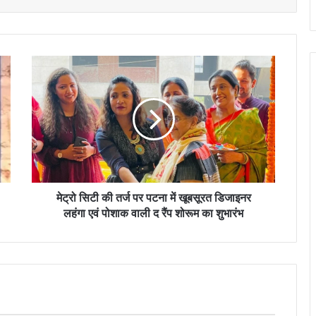
मेट्रो
सिटी
की
तर्ज
पर
पटना
में
खूबसूरत
डिजाइनर
लहंगा
मेट्रो सिटी की तर्ज पर पटना में खूबसूरत डिजाइनर
एवं
लहंगा एवं पोशाक वाली द रैंप शोरूम का शुभारंभ
पोशाक
वाली
द
रैंप
शोरूम
का
शुभारंभ