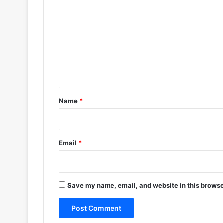
o
m
m
e
n
t
*
Name
*
Email
*
Save my name, email, and website in this browse