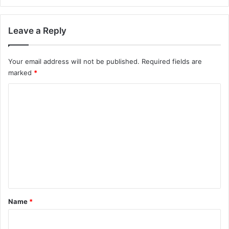
Leave a Reply
Your email address will not be published.
Required fields are
marked
*
C
o
m
m
e
n
t
*
Name
*