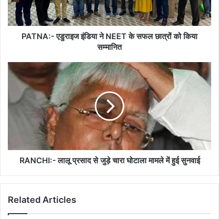
सफल
छात्रों
को
किया
PATNA:- एडुराइज इंडिया ने NEET के सफल छात्रों को किया
सम्मानित
सम्मानित
RANCHI:-
लालू
प्रसाद
से
जुड़े
चारा
घोटाला
मामले
में
हुई
RANCHI:- लालू प्रसाद से जुड़े चारा घोटाला मामले में हुई सुनवाई
सुनवाई
Related Articles