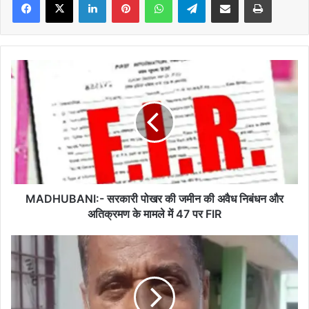
MADHUBANI:-
सरकारी
पोखर
की
जमीन
की
अवैध
निबंधन
और
अतिक्रमण
MADHUBANI:- सरकारी पोखर की जमीन की अवैध निबंधन और
के
अतिक्रमण के मामले में 47 पर FIR
मामले
में
MADHUBANI:
47
तालाबों
पर
की
FIR
रक्षा
करना