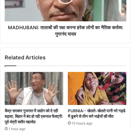
हरेक
लोगों
का
नैतिक
कर्तव्य:
MADHUBANI: तालाबों की रक्षा करना हरेक लोगों का नैतिक कर्तव्य:
गुणानंद
गुणानंद यादव
यादव
Related Articles
केंद्र सरकार गुजरात में उद्योग को दे रही
PURNIA:- खेलते-खेलते पानी भरे गड्ढे
बढ़ावा, बिहार में बंद हो रही एथनाल फैक्ट्री:
में डूबने से तीन सगे भाईयों की मौत
पूर्व मंत्री समीर महासेठ
15 hours ago
1 hour ago