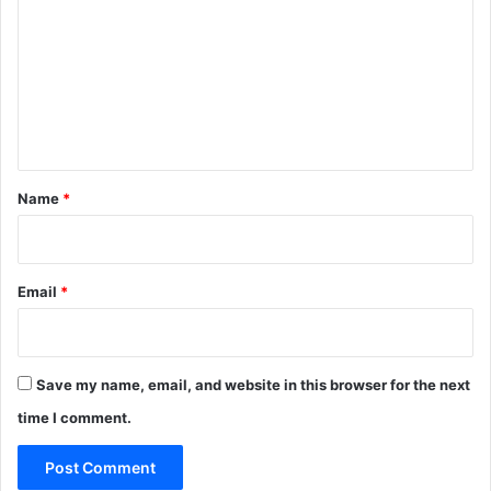
m
m
e
n
t
*
Name
*
Email
*
Save my name, email, and website in this browser for the next
time I comment.