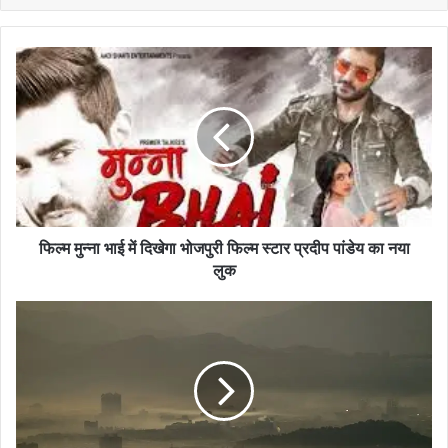
फिल्म
मुन्ना
भाई
में
दिखेगा
भोजपुरी
फिल्म
स्टार
प्रदीप
पांडेय
फिल्म मुन्ना भाई में दिखेगा भोजपुरी फिल्म स्टार प्रदीप पांडेय का नया
का
लुक
नया
लुक
मनुष्य
ही
नहीं
पूरी
प्रकृति
के
लिए