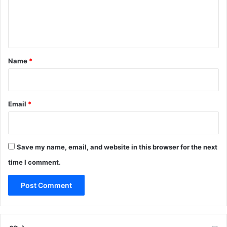
e
n
t
*
Name
*
Email
*
Save my name, email, and website in this browser for the next
time I comment.