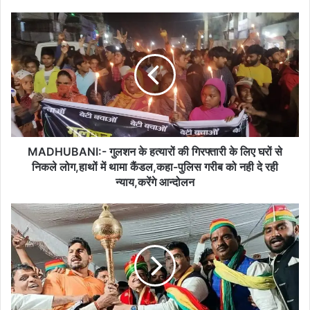
MADHUBANI:-
गुलशन
के
हत्यारों
की
गिरफ्तारी
के
लिए
घरों
से
MADHUBANI:- गुलशन के हत्यारों की गिरफ्तारी के लिए घरों से
निकले
निकले लोग,हाथों में थामा कैंडल,कहा-पुलिस गरीब को नही दे रही
लोग,हाथों
न्याय,करेंगे आन्दोलन
में
थामा
UP:-
कैंडल,कहा-
हमारी
पुलिस
सरकार
गरीब
बनी,तो
को
परिवार
नही
के
दे
एक
रही