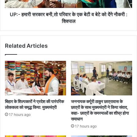
बेटी
न्याय,करेंगे
व
आन्दोलन
बेटे
UP:- हमारी सरकार बनी,तो परिवार के एक बेटी व बेटे को देंगे नौकरी :
को
शिवपाल
देंगे
नौकरी
:
Related Articles
शिवपाल
बिहार के शिल्पकारों ने प्रदेश की पारंपरिक
जननायक कर्पूरी ठाकुर छात्रावास के
लोककला को समृद्ध किया: मुख्यमंत्री
छात्रों के साथ मुख्यमंत्री ने किया संवाद,
कहा- छात्रों के समस्याओं का शीघ्र होगा
17 hours ago
समाधान
17 hours ago