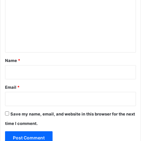
o
m
m
e
n
t
*
Name
*
Email
*
Save my name, email, and website in this browser for the next
time I comment.