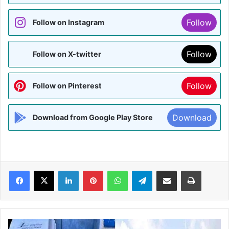
Follow
Follow on Instagram
Follow
Follow on X-twitter
Follow
Follow on Pinterest
Download
Download from Google Play Store
Facebook
X
LinkedIn
Pinterest
WhatsApp
Telegram
Share via Email
Print
BIHAR: