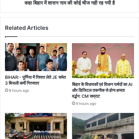
मिले
कहा बिहार में शासन नाम की कोई चीज नही रह गयी है
पप्पू
यादव-
कहा
Related Articles
बिहार
में
शासन
नाम
की
कोई
चीज
नही
BIHAR:- पूर्णिया में रिश्वत लेते JE समेत
रह
3 बिजली कर्मी गिरफ्तार
बिहार के विधायकों एवं विधान पार्षदों का AI
गयी
और डिजिटल तकनीक से होगा क्षमता
8 hours ago
है
वर्द्धन: CM सम्राट
9 hours ago