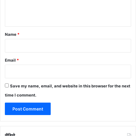
e
n
t
*
Name
*
Email
*
Save my name, email, and website in this browser for the next
time I comment.
वीडियो