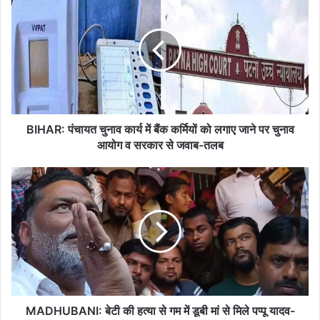
पंचायत
चुनाव
कार्य
में
बैंक
कर्मियों
को
लगाए
जाने
BIHAR: पंचायत चुनाव कार्य में बैंक कर्मियों को लगाए जाने पर चुनाव
पर
आयोग व सरकार से जवाब-तलब
चुनाव
आयोग
MADHUBANI:
व
बेटी
सरकार
की
से
हत्या
जवाब-
से
तलब
गम
में
डूबी
मां
से
MADHUBANI: बेटी की हत्या से गम में डूबी मां से मिले पप्पू यादव-