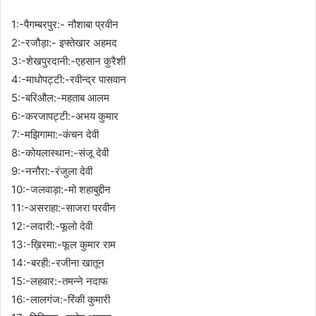
1:-पैगम्बरपुर:- नौशाबा प्रवीन
2:-रजौड़ा:- इफ्तेखार अहमद
3:-शेखपुरदानी:-एहसान कुरैशी
4:-माधोपट्टी:-रवीन्द्र पासवान
5:-बरिऔल:-महताब आलम
6:-करजापट्टी:-अभय कुमार
7:-मझिगामा:-कंचन देवी
8:-कोयलास्थान:-संजू देवी
9:-ननौरा:-रंजुला देवी
10:-जलवाड़ा:-मो शहाबुद्दीन
11:-असराहा:-साजरा परवीन
12:-लदारी:-फूलो देवी
13:-ख़िरमा:-फूल कुमार राम
14:-बरही:-रजीना खातून
15:-लहवार:-तमन्ने नदाफ
16:-लालगंज:-रिंकी कुमारी