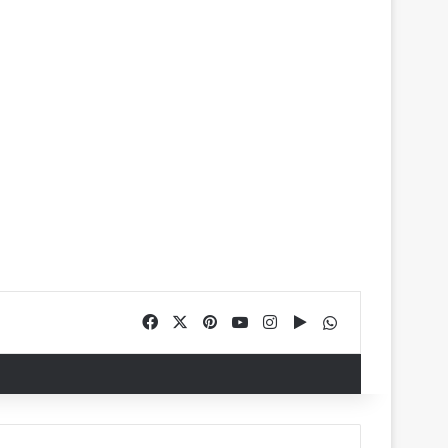
Facebook
X
Pinterest
YouTube
Instagram
Google Play
WhatsApp