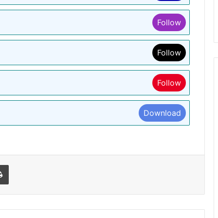
Follow
Follow
Follow
Download
l
Print