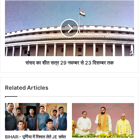
विकटों
संसद
से
का
हराया
शीत
सत्र
29
नवम्बर
से
23
दिसम्बर
तक
संसद का शीत सत्र 29 नवम्बर से 23 दिसम्बर तक
Related Articles
BIHAR:- पूर्णिया में रिश्वत लेते JE समेत