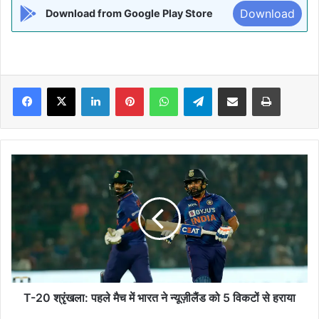
Download
Download from Google Play Store
Facebook
X
LinkedIn
Pinterest
WhatsApp
Telegram
Share via Email
Print
T-
20
श्रृंखला:
पहले
मैच
में
भारत
ने
न्यूज़ीलैंड
को
T-20 श्रृंखला: पहले मैच में भारत ने न्यूज़ीलैंड को 5 विकटों से हराया
5