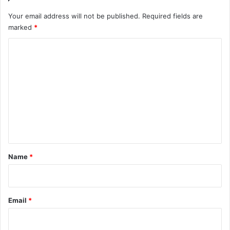
Your email address will not be published.
Required fields are
marked
*
C
o
m
m
e
n
t
*
Name
*
Email
*