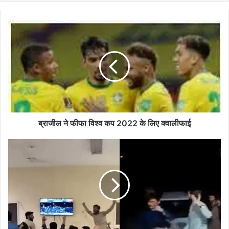
ब्राजील
ने
फीफा
विश्व
कप
2022
के
लिए
क्वालीफाई
ब्राजील ने फीफा विश्व कप 2022 के लिए क्वालीफाई
बलूचिस्तान
में
पाकिस्तान
की
हार
का
जश्न,
सड़कों