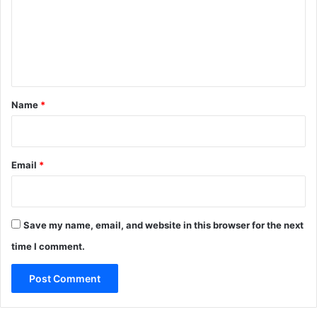
m
e
n
t
*
Name
*
Email
*
Save my name, email, and website in this browser for the next
time I comment.