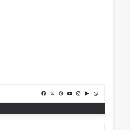
Facebook
X
Pinterest
YouTube
Instagram
Google Play
WhatsApp