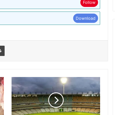
Follow
Download
l
Print
भारत
एवं
न्यूजीलैंड
की
टीम
आज
पहुंचेगी