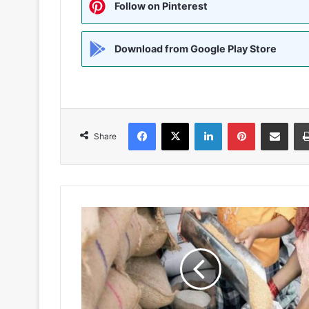
Follow on Pinterest
Download from Google Play Store
Facebook
X
LinkedIn
Pinterest
Share via Emai
Share
BIHAR:-
कोरोना
काल
में
58.81
लाख
मीट्रिक