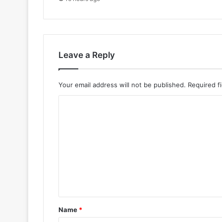
Leave a Reply
Your email address will not be published.
Required f
C
o
m
m
e
n
t
*
Name
*