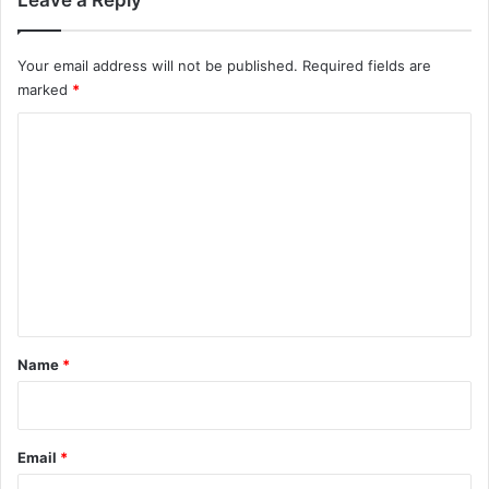
Leave a Reply
Your email address will not be published.
Required fields are
marked
*
C
o
m
m
e
n
t
*
Name
*
Email
*