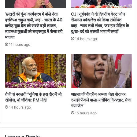
‘छात्रों की गूंज’ कार्यक्रम में बोले नेता
CJI सूर्यकांत ने दो दिवसीय वेस्ट जोन
प्रतिपक्ष राहुल गांधी, कहा- भारत के 40
रीजनल कॉन्फ्रेंस को किया संबोधित,
करोड़ युवा देश की सबसे बड़ी ताकत,
कहा- न्याय तभी संभव, जब हम पीड़ित के
व्यवस्था युवाओं को चक्रव्यूह में फंसा रही
दु:ख-दर्द को उसकी भाषा में समझें
भाजपा
14 hours ago
11 hours ago
तेजी से बदलती “दुनिया के इस दौर में जो
आइसा की केंद्रीय अध्यक्ष नेहा बोरा पर
सीखेगा, वो जीतेगा: PM मोदी
स्याही फेंकने वाला आरोपित गिरफ्तार, भेजा
गया जेल
14 hours ago
15 hours ago