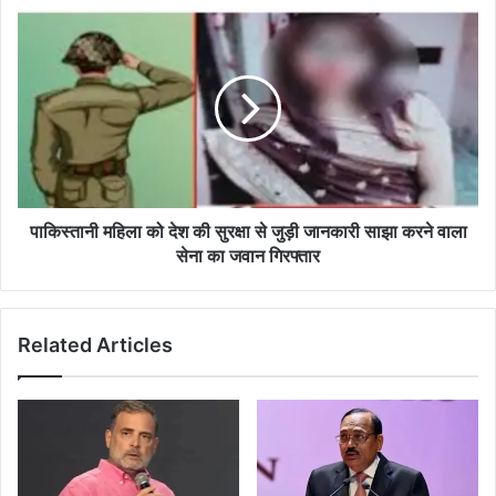
आत्महत्या
पाकिस्तानी
महिला
को
देश
की
सुरक्षा
से
जुड़ी
जानकारी
साझा
पाकिस्तानी महिला को देश की सुरक्षा से जुड़ी जानकारी साझा करने वाला
करने
सेना का जवान गिरफ्तार
वाला
सेना
का
Related Articles
जवान
गिरफ्तार