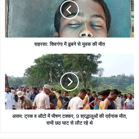
डूबने
से
युवक
की
मौत
सहरसा: शिवगंगा में डूबने से युवक की मौत
असम:
ट्रक
व
ऑटो
में
भीषण
टक्कर,
9
श्रद्धालुओं
की
असम: ट्रक व ऑटो में भीषण टक्कर, 9 श्रद्धालुओं की दर्दनाक मौत,
दर्दनाक
सभी छठ घाट से लौट रहे थे
मौत,
सभी