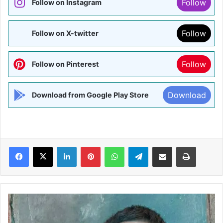
Follow
Follow on Instagram
Follow
Follow on X-twitter
Follow
Follow on Pinterest
Download
Download from Google Play Store
Facebook
X
LinkedIn
Pinterest
WhatsApp
Telegram
Share via Email
Print
सहरसा:
शिवगंगा
में