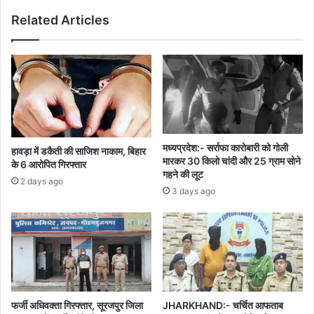
छठ
Related Articles
घाट
से
लौट
रहे
थे
मध्यप्रदेश:- सर्राफा कारोबारी को गोली
हावड़ा में डकैती की साजिश नाकाम, बिहार
मारकर 30 किलो चांदी और 25 ग्राम सोने
के 6 आरोपित गिरफ्तार
गहने की लूट
2 days ago
3 days ago
फर्जी अधिवक्ता गिरफ्तार, सूरजपुर जिला
JHARKHAND:- चर्चित आफताब