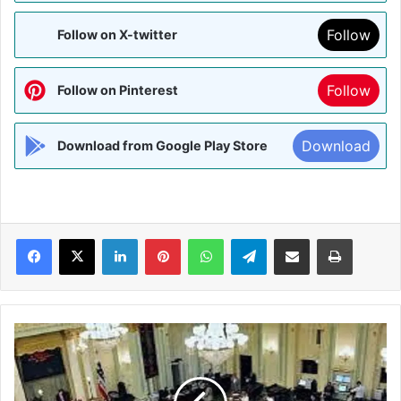
Follow
Follow on X-twitter
Follow
Follow on Pinterest
Download
Download from Google Play Store
Facebook
X
LinkedIn
Pinterest
WhatsApp
Telegram
Share via Email
Print
अमेरिका
की
कैलिफोर्निया
विधानसभा