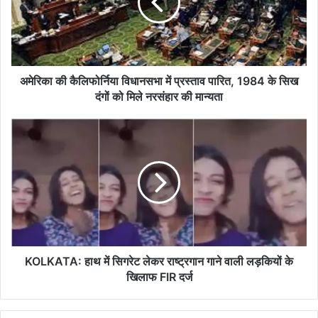
में
प्रस्ताव
पारित,
1984
के
सिख
अमेरिका की कैलिफोर्निया विधानसभा में प्रस्ताव पारित, 1984 के सिख
दंगों
दंगों को मिले नरसंहार की मान्यता
को
मिले
KOLKATA:
नरसंहार
हाथ
की
में
मान्यता
सिगरेट
लेकर
राष्ट्रगान
गाने
वाली
लड़कियों
के
KOLKATA: हाथ में सिगरेट लेकर राष्ट्रगान गाने वाली लड़कियों के
खिलाफ
खिलाफ FIR दर्ज
FIR
दर्ज