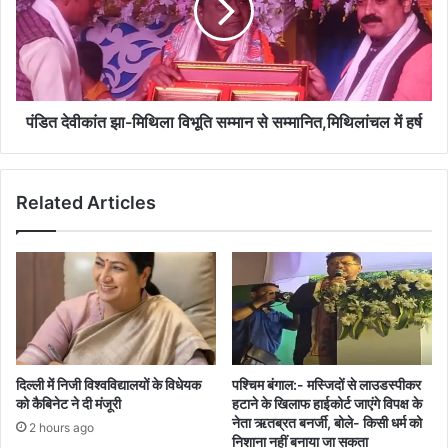
विभूति
सम्मान
से
सम्मानित,मिथिलांचल
में
हर्ष
पंडित देवीकांत झा-मिथिला विभूति सम्मान से सम्मानित,मिथिलांचल में हर्ष
Related Articles
दिल्ली में निजी विश्वविद्यालयों के विधेयक
पश्चिम बंगाल:- मस्जिदों से लाउडस्पीकर
को कैबिनेट ने दी मंजूरी
हटाने के खिलाफ हाईकोर्ट जाएंगे विपक्ष के
नेता ऋतब्रत बनर्जी, बोले- किसी धर्म को
2 hours ago
निशाना नहीं बनाया जा सकता