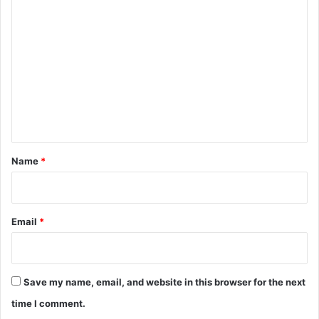
C
o
m
m
e
n
t
*
Name
*
Email
*
Save my name, email, and website in this browser for the next
time I comment.