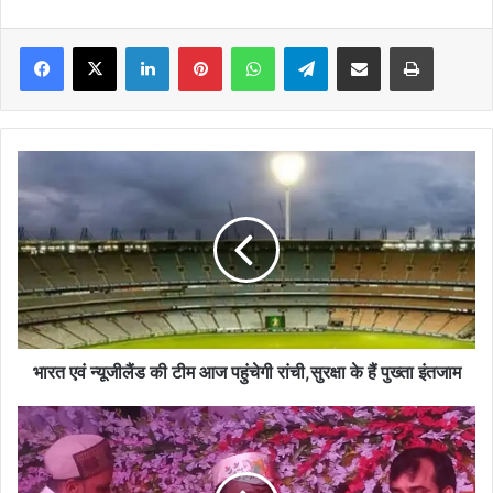
Facebook
X
LinkedIn
Pinterest
WhatsApp
Telegram
Share via Email
Print
भारत
एवं
न्यूजीलैंड
की
टीम
आज
पहुंचेगी
रांची,सुरक्षा
के
हैं
भारत एवं न्यूजीलैंड की टीम आज पहुंचेगी रांची,सुरक्षा के हैं पुख्ता इंतजाम
पुख्ता
इंतजाम
पंडित
देवीकांत
झा-
मिथिला