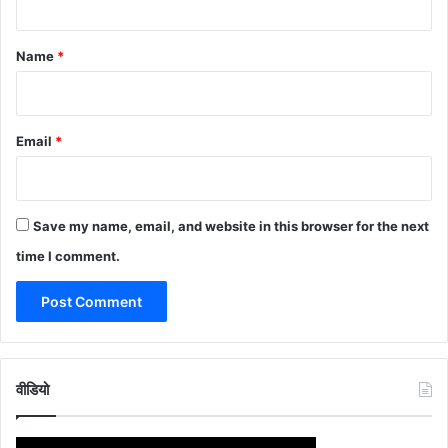
t
*
Name
*
Email
*
Save my name, email, and website in this browser for the next
time I comment.
वीडियो