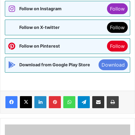
Follow
Follow on Instagram
Follow
Follow on X-twitter
Follow
Follow on Pinterest
Download
Download from Google Play Store
Facebook
X
LinkedIn
Pinterest
WhatsApp
Telegram
Share via Email
Print
BJP
को