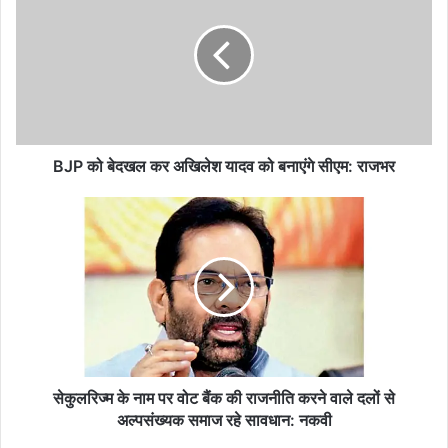
बेदखल
कर
अखिलेश
यादव
को
बनाएंगे
सीएम:
राजभर
BJP को बेदखल कर अखिलेश यादव को बनाएंगे सीएम: राजभर
सेकुलरिज्म
के
नाम
पर
वोट
बैंक
की
राजनीति
करने
वाले
सेकुलरिज्म के नाम पर वोट बैंक की राजनीति करने वाले दलों से
दलों
अल्पसंख्यक समाज रहे सावधान: नकवी
से