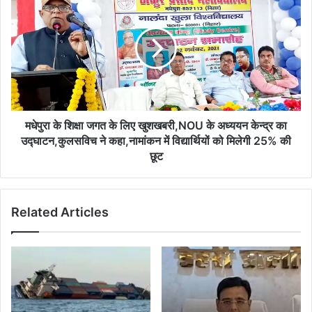
के
शिक्षा
जगत
के
लिए
खुशखबरी,NOU
के
अध्ययन
केन्द्र
मधेपुरा के शिक्षा जगत के लिए खुशखबरी,NOU के अध्ययन केन्द्र का
का
उद्घाटन,कुलसविच ने कहा,नामांकन में विद्यार्थियों को मिलेगी 25% की
उद्घाटन,कुलसविच
छूट
ने
कहा,नामांकन
में
Related Articles
विद्यार्थियों
को
मिलेगी
25%
की
छूट