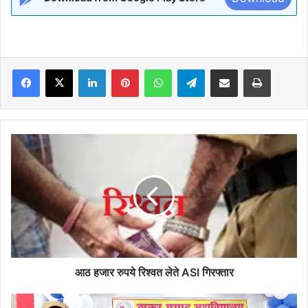
Facebook
X
LinkedIn
Pinterest
WhatsApp
Telegram
Share via Email
Print
आठ
हजार
रुपये
रिश्वत
लेते
ASI
गिरफ्तार
आठ हजार रुपये रिश्वत लेते ASI गिरफ्तार
मधेपुरा