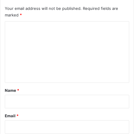
Your email address will not be published.
Required fields are
marked
*
C
o
m
m
e
n
t
*
Name
*
Email
*