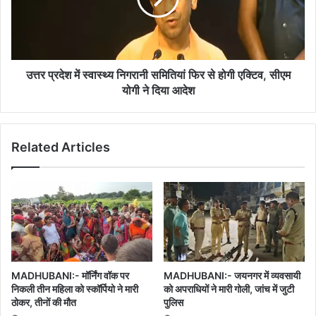
समितियां
फिर
से
होगी
एक्टिव,
उत्तर प्रदेश में स्वास्थ्य निगरानी समितियां फिर से होगी एक्टिव, सीएम
सीएम
योगी ने दिया आदेश
योगी
ने
दिया
Related Articles
आदेश
MADHUBANI:- मॉर्निंग वॉक पर
MADHUBANI:- जयनगर में व्यवसायी
निकली तीन महिला को स्कॉर्पियो ने मारी
को अपराधियों ने मारी गोली, जांच में जुटी
ठोकर, तीनों की मौत
पुलिस