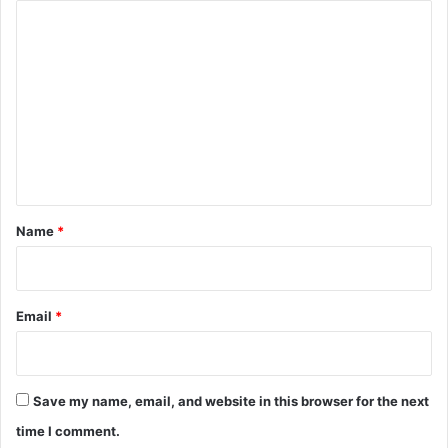
C
o
m
m
e
n
t
*
Name
*
Email
*
Save my name, email, and website in this browser for the next
time I comment.