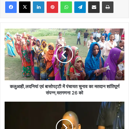
Facebook
X
LinkedIn
Pinterest
WhatsApp
Telegram
Share via Email
Print
कलुआही,लदनियां
एवं
बासोपट्टी
में
पंचायत
चुनाव
का
मतदान
शांतिपूर्ण
संपन्न,मतगणना
कलुआही,लदनियां एवं बासोपट्टी में पंचायत चुनाव का मतदान शांतिपूर्ण
26
संपन्न,मतगणना 26 को
को
उत्तर
प्रदेश
में
स्वास्थ्य
निगरानी