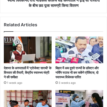
स्वामी विवेकानंद पारा मेडिकल कॉलेज सह अस्पताल ने ढ़ाई सौ परिवारों
परिवारों
के बीच छठ पूजा सामग्री किया वितरण
के
बीच
छठ
Related Articles
पूजा
सामग्री
किया
वितरण
देशभर के अस्पतालों में ‘प्रोजेक्ट सारथी’ के
बिहार में अब दूसरे राज्यों के डॉक्टर और
विस्तार की तैयारी, केंद्रीय स्वास्थ्य मंत्री
नर्सिंग स्टाफ भी कर सकेंगे प्रैक्टिस, दो
ने की समीक्षा
स्वास्थ्य विधेयक पारित
1 week ago
3 weeks ago