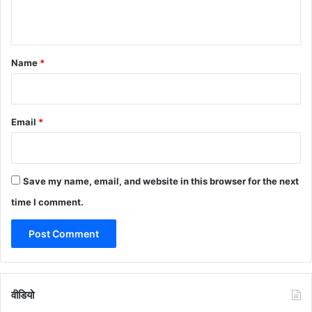
n
t
*
Name
*
Email
*
Save my name, email, and website in this browser for the next
time I comment.
वीडियो