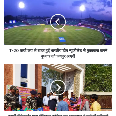
T-
20
वर्ल्ड
कप
से
बाहर
हुई
भारतीय
टीम
न्यूजीलैंड
T-20 वर्ल्ड कप से बाहर हुई भारतीय टीम न्यूजीलैंड से मुकाबला करने
से
बुधवार को जयपुर आएगी
मुकाबला
करने
स्वामी
बुधवार
विवेकानंद
को
पारा
जयपुर
मेडिकल
आएगी
कॉलेज
सह
अस्पताल
ने
ढ़ाई
सौ