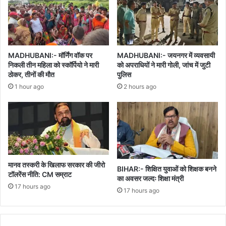
लोगों
ने
विकास
को
चुना
MADHUBANI:- मॉर्निंग वॉक पर
MADHUBANI:- जयनगर में व्यवसायी
निकली तीन महिला को स्कॉर्पियो ने मारी
को अपराधियों ने मारी गोली, जांच में जुटी
ठोकर, तीनों की मौत
पुलिस
1 hour ago
2 hours ago
मानव तस्करी के खिलाफ सरकार की जीरो
BIHAR:- शिक्षित युवाओं को शिक्षक बनने
टॉलरेंस नीति: CM सम्राट
का अवसर जल्दः शिक्षा मंत्री
17 hours ago
17 hours ago