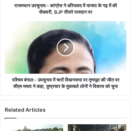
में
राजस्थान उपचुनाव:- कांग्रेस ने धरियावद में भाजपा के गढ़ में की
की
सेंधमारी, BJP तीसरे पायदान पर
सेंधमारी,
BJP
पश्चिम
तीसरे
बंगाल:-
पायदान
उपचुनाव
पर
में
चारों
विधानसभा
पर
तृणमूल
की
जीत
पश्चिम बंगाल:- उपचुनाव में चारों विधानसभा पर तृणमूल की जीत पर
पर
सीएम ममता ने कहा, दुष्प्रचार के मुकाबले लोगों ने विकास को चुना
सीएम
ममता
ने
Related Articles
कहा,
दुष्प्रचार
के
मुकाबले