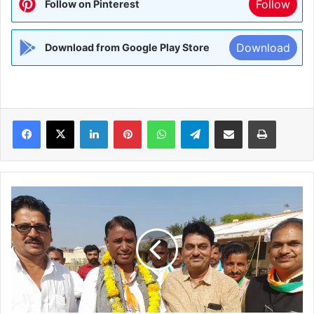
Follow
Follow on Pinterest
Download
Download from Google Play Store
Facebook
X
LinkedIn
Pinterest
WhatsApp
Telegram
Share via Email
Print
राजस्थान
उपचुनाव:-
कांग्रेस
ने
धरियावद
में
भाजपा
के
गढ़