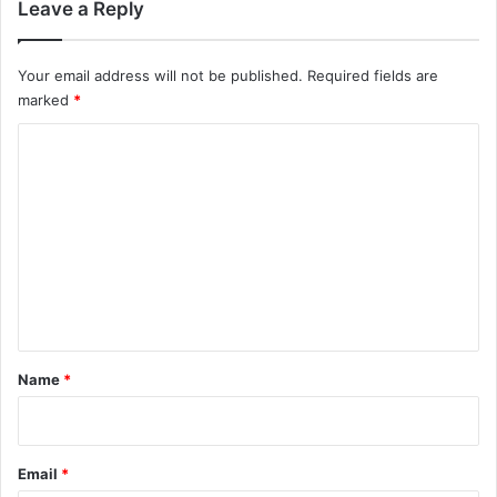
Leave a Reply
Your email address will not be published.
Required fields are
marked
*
C
o
m
m
e
n
t
*
Name
*
Email
*