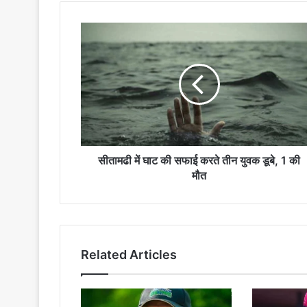
सीतामढी
में
घाट
की
सफाई
करते
तीन
युवक
डूबे,
1
सीतामढी में घाट की सफाई करते तीन युवक डूबे, 1 की
की
मौत
मौत
Related Articles