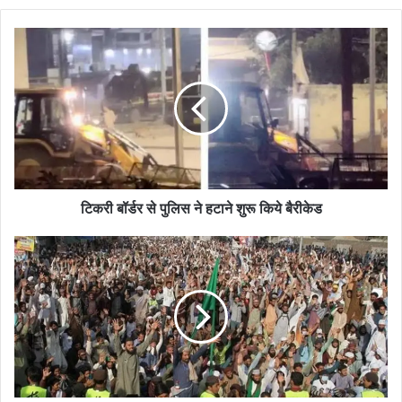
टिकरी
बॉर्डर
से
पुलिस
ने
हटाने
शुरू
किये
बैरीकेड
टिकरी बॉर्डर से पुलिस ने हटाने शुरू किये बैरीकेड
पाकिस्तान
में
टीएलपी
का
खूनी
संघर्ष
जारी,
8
पुलिसकर्मी