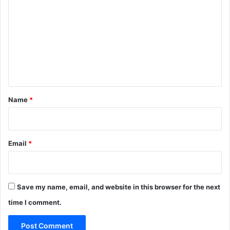
o
m
m
e
n
t
*
Name
*
Email
*
Save my name, email, and website in this browser for the next
time I comment.