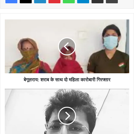
बेगूसराय:
शराब
के
साथ
दो
महिला
कारोबारी
गिरफ्तार
बेगूसराय: शराब के साथ दो महिला कारोबारी गिरफ्तार
बेनीपट्टी
में
अवैध
नर्सिंग
होम
के
खिलाफ