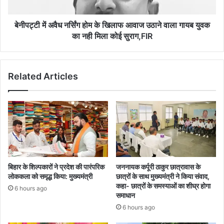
आवाज
उठाने
वाला
बेनीपट्टी में अवैध नर्सिंग होम के खिलाफ आवाज उठाने वाला गायब युवक
गायब
का नही मिला कोई सुराग,FIR
युवक
का
नही
Related Articles
मिला
कोई
सुराग,FIR
बिहार के शिल्पकारों ने प्रदेश की पारंपरिक
जननायक कर्पूरी ठाकुर छात्रावास के
लोककला को समृद्ध किया: मुख्यमंत्री
छात्रों के साथ मुख्यमंत्री ने किया संवाद,
कहा- छात्रों के समस्याओं का शीघ्र होगा
6 hours ago
समाधान
6 hours ago