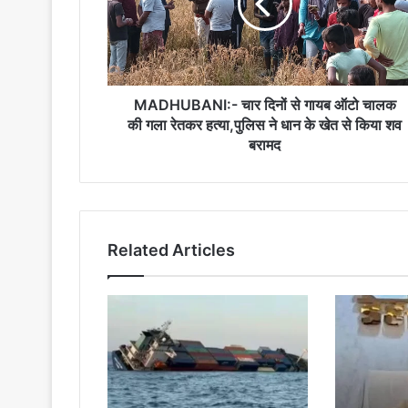
गायब
ऑटो
चालक
की
गला
रेतकर
MADHUBANI:- चार दिनों से गायब ऑटो चालक
हत्या,पुलिस
की गला रेतकर हत्या,पुलिस ने धान के खेत से किया शव
ने
बरामद
धान
के
खेत
से
किया
Related Articles
शव
बरामद