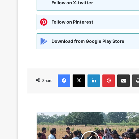
Follow on X-twitter
Follow on Pinterest
Download from Google Play Store
Facebook
X
LinkedIn
Pinterest
Share via Emai
Share
MADHUBANI:-
चार
दिनों
से