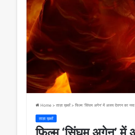
Home
>
ताज़ा ख़बरें
>
फिल्म ‘सिंघम अगेन’ में अजय देवगन का नय
ताज़ा ख़बरें
फिल्म ‘सिंघम अगेन’ मे