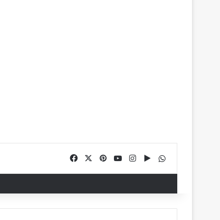
Facebook
X
Pinterest
YouTube
Instagram
Google Play
WhatsApp