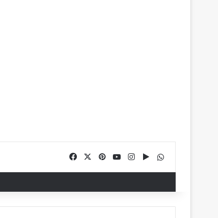
Facebook
X
Pinterest
YouTube
Instagram
Google Play
WhatsApp