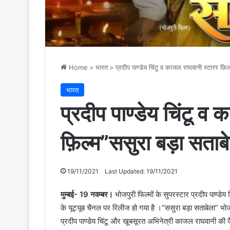
Home
>
भारत
>
प्रदीप पाण्डेय चिंटू व काजल राघवानी स्टारर फ़
भारत
प्रदीप पाण्डेय चिंटू व
फ़िल्म”ससुरा बड़ा सताब
19/11/2021
Last Updated: 19/11/2021
मुम्बई- 19 नवम्बर।
भोजपुरी फिल्मों के सुपरस्टार प्रदीप पाण्डे
के यूट्यूब चैनल पर रिलीज हो गया है ।”ससुरा बड़ा सताबेला” भोज
प्रदीप पाण्डेय चिंटू और खूबसूरत अभिनेत्री काजल राघवानी की 