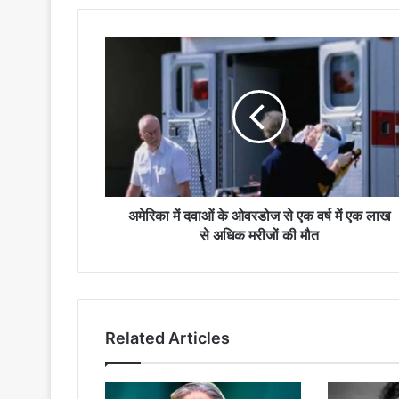
अमेरिका
में
दवाओं
के
ओवरडोज
से
एक
वर्ष
में
एक
अमेरिका में दवाओं के ओवरडोज से एक वर्ष में एक लाख
लाख
से अधिक मरीजों की मौत
से
अधिक
मरीजों
की
मौत
Related Articles