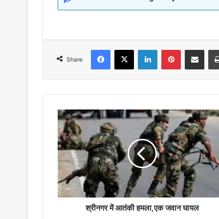
Facebook
X
LinkedIn
Pinterest
Share via Emai
Share
श्रीनगर
में
आतंकी
हमला,एक
जवान
घायल
श्रीनगर में आतंकी हमला,एक जवान घायल