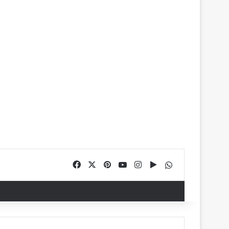
Facebook
X
Pinterest
YouTube
Instagram
Google Play
WhatsApp