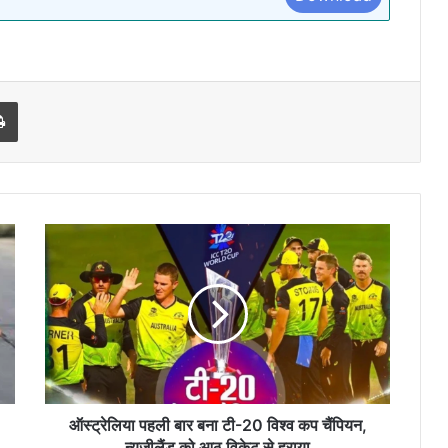
l
Print
ऑस्ट्रेलिया
पहली
बार
बना
टी-20
विश्व
कप
चैंपियन,
न्यूजीलैंड
को
ऑस्ट्रेलिया पहली बार बना टी-20 विश्व कप चैंपियन,
आठ
न्यूजीलैंड को आठ विकेट से हराया