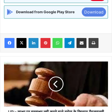
Download
Download from Google Play Store
Facebook
X
LinkedIn
Pinterest
WhatsApp
Telegram
Share via Email
Print
UP:-
साक्ष्य
पर
हस्ताक्षर
नही
करने
वाले
दरोगा
के
खिलाफ
UP:- साक्ष्य पर हस्ताक्षर नही करने वाले दरोगा के खिलाफ गैरजमानती