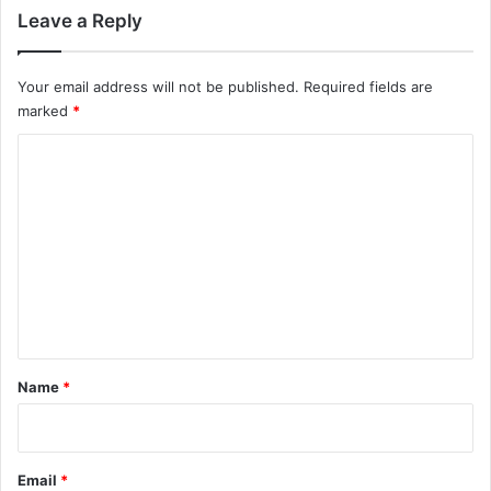
Leave a Reply
Your email address will not be published.
Required fields are
marked
*
C
o
m
m
e
n
t
*
Name
*
Email
*