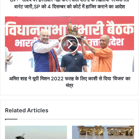
गैरजमानती
वारंट जारी,SP को 4 दिसम्बर को कोर्ट में हाजिर कराने का आदेश
वारंट
जारी,SP
अमित
को
शाह
4
ने
दिसम्बर
यूपी
को
मिशन
कोर्ट
2022
में
फतह
हाजिर
के
कराने
लिए
का
काशी
अमित शाह ने यूपी मिशन 2022 फतह के लिए काशी से दिया 'विजय' का
आदेश
से
मंत्र
दिया
'विजय'
का
Related Articles
मंत्र