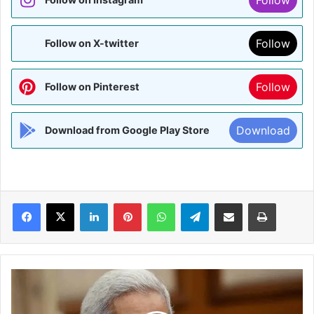
Follow
Follow on X-twitter
Follow
Follow on Pinterest
Download
Download from Google Play Store
Facebook
X
LinkedIn
Pinterest
WhatsApp
Telegram
Share via Email
Print
केन्द्र
सरकार
ने