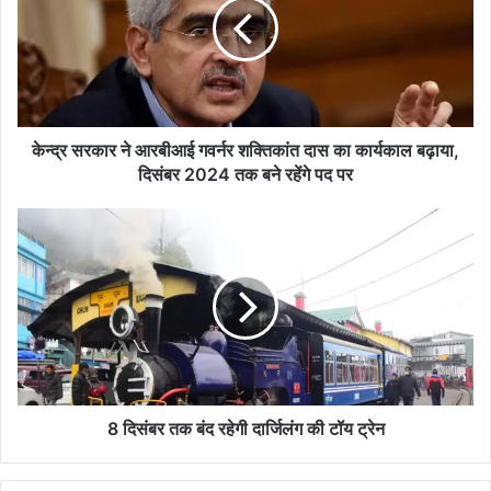
आरबीआई
गवर्नर
शक्तिकांत
दास
का
कार्यकाल
बढ़ाया,
केन्द्र सरकार ने आरबीआई गवर्नर शक्तिकांत दास का कार्यकाल बढ़ाया,
दिसंबर
दिसंबर 2024 तक बने रहेंगे पद पर
2024
तक
8
बने
दिसंबर
रहेंगे
तक
पद
बंद
पर
रहेगी
दार्जिलंग
की
टॉय
ट्रेन
8 दिसंबर तक बंद रहेगी दार्जिलंग की टॉय ट्रेन