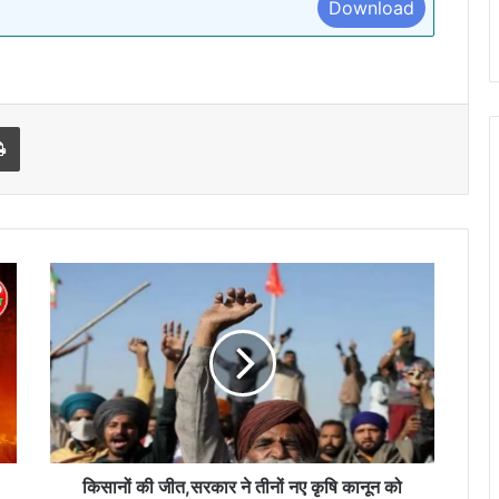
Download
l
Print
किसानों
की
जीत,सरकार
ने
तीनों
नए
कृषि
कानून
को
करेगी
किसानों की जीत,सरकार ने तीनों नए कृषि कानून को