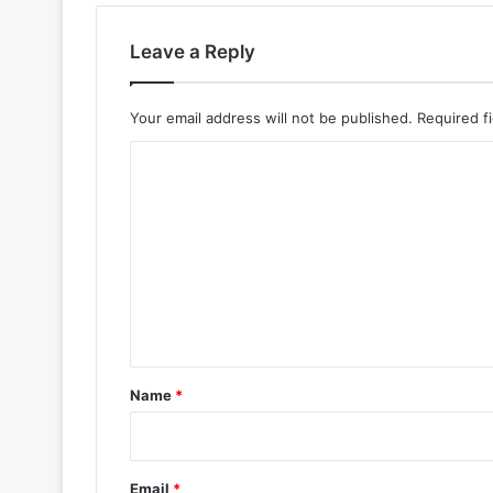
Leave a Reply
Your email address will not be published.
Required f
C
o
m
m
e
n
t
*
Name
*
Email
*