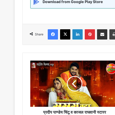
Download from Google Play Store
Facebook
X
LinkedIn
Pinterest
Share via Emai
Share
प्रदीप
पाण्डेय
चिंटू
व
काजल
राघवानी
स्टारर
फ़िल्म"ससुरा
बड़ा
सताबेला"का
प्रदीप पाण्डेय चिंटू व काजल राघवानी स्टारर