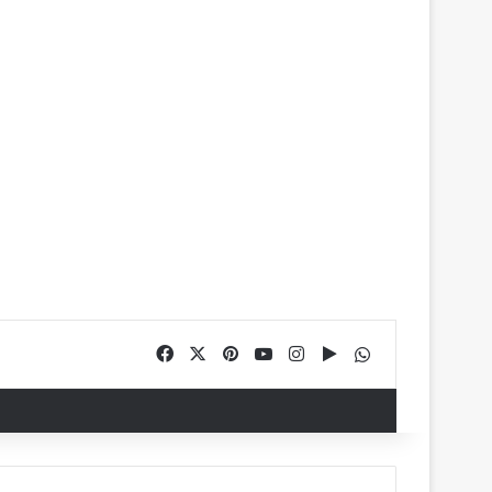
Facebook
X
Pinterest
YouTube
Instagram
Google Play
WhatsApp