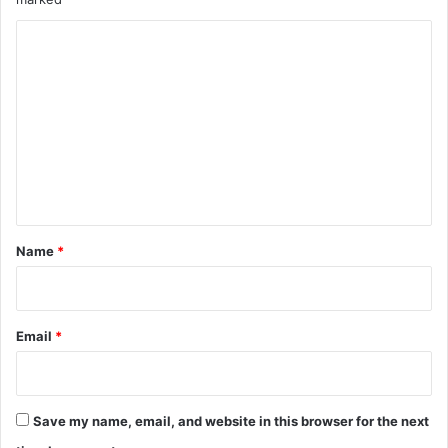
C
o
m
m
e
n
t
*
Name
*
Email
*
Save my name, email, and website in this browser for the next