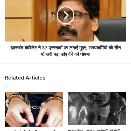
FIR
ने
37
प्रस्तावों
पर
लगाई
मुहर,
राज्यकर्मियों
को
झारखंड कैबिनेट ने 37 प्रस्तावों पर लगाई मुहर, राज्यकर्मियों को तीन
तीन
फीसदी बढ़ा डीए देने की घोषणा
फीसदी
बढ़ा
डीए
Related Articles
देने
की
घोषणा
मध्यप्रदेश:- सर्राफा कारोबारी को गोली