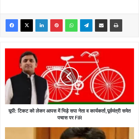
Facebook
X
LinkedIn
Pinterest
WhatsApp
Telegram
Share via Email
Print
यूपी:
टिकट
को
लेकर
आपस
में
भिड़े
सपा
नेता
व
यूपी: टिकट को लेकर आपस में भिड़े सपा नेता व कार्यकर्ता,पूर्वमंत्री समेत
कार्यकर्ता,पूर्वमंत्री
पचास पर FIR
समेत
पचास
झारखंड
पर
कैबिनेट