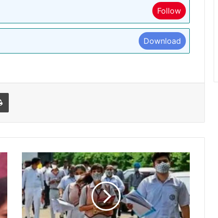
Follow
Download
l
Print
मधुबनी:
मैट्रिक
परीक्षा
के
लिए
पंजीकरण