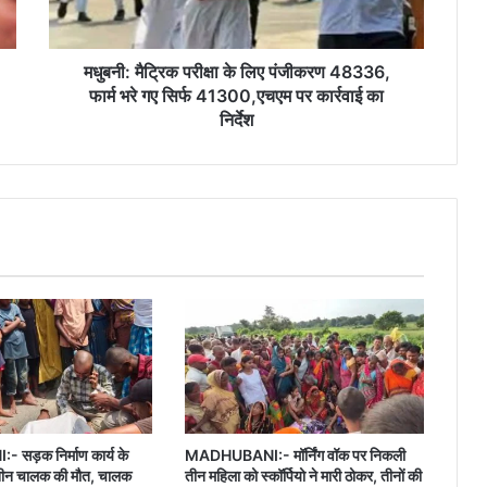
48336,
फार्म
भरे
गए
मधुबनी: मैट्रिक परीक्षा के लिए पंजीकरण 48336,
सिर्फ
फार्म भरे गए सिर्फ 41300,एचएम पर कार्रवाई का
41300,एचएम
निर्देश
पर
कार्रवाई
का
निर्देश
ड़क निर्माण कार्य के
MADHUBANI:- मॉर्निंग वॉक पर निकली
मशीन चालक की मौत, चालक
तीन महिला को स्कॉर्पियो ने मारी ठोकर, तीनों की