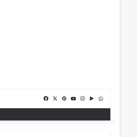
Facebook
X
Pinterest
YouTube
Instagram
Google Play
WhatsApp