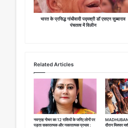
एसएन
सुब्बाराव
पंचतत्व
में
भारत के प्रसिद्ध गांधीवादी पद्मश्री डॉ एसएन सुब्बाराव
विलीन
पंचतत्व में विलीन
Related Articles
नवग्रह गोचर का 12 राशियों के जरिए लोगों पर
MADHUBANI:- स
पड़ता सकारात्मक और नकारात्मक प्रभाव :
दौरान मिक्सर 