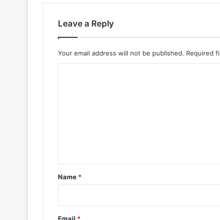
Leave a Reply
Your email address will not be published.
Required f
C
o
m
m
e
n
t
*
Name
*
Email
*