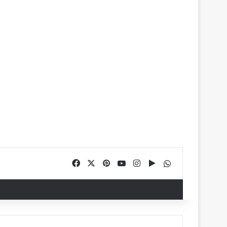
Facebook
X
Pinterest
YouTube
Instagram
Google Play
WhatsApp