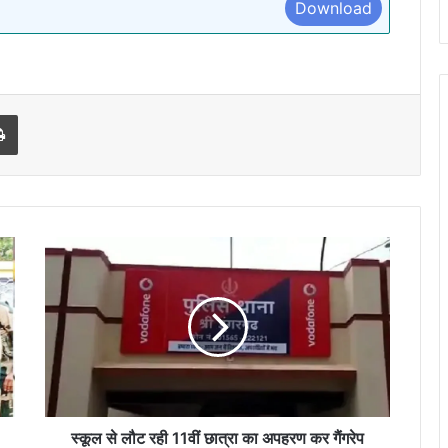
Download
l
Print
स्कूल
से
लौट
रही
11वीं
छात्रा
का
अपहरण
कर
गैंगरेप
स्कूल से लौट रही 11वीं छात्रा का अपहरण कर गैंगरेप