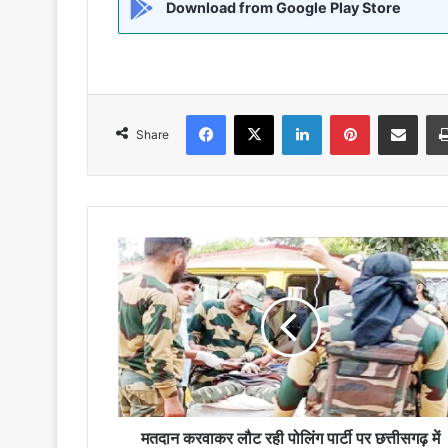
Download from Google Play Store
Facebook
X
LinkedIn
Pinterest
Share via Emai
Share
मतदान
करवाकर
लौट
रही
पोलिंग
पार्टी
पर
छत्तीसगढ़
में
IED
मतदान करवाकर लौट रही पोलिंग पार्टी पर छत्तीसगढ़ में