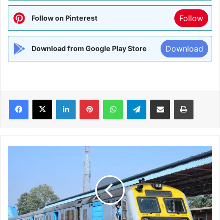
Follow
Follow on Pinterest
Download
Download from Google Play Store
Facebook
X
LinkedIn
Pinterest
WhatsApp
Telegram
Share via Email
Print
कटिहार
और
जोगबनी
के
बीच
चार
जोड़ी