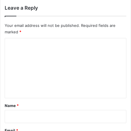
Leave a Reply
Your email address will not be published.
Required fields are
marked
*
C
o
m
m
e
n
t
*
Name
*
Email
*