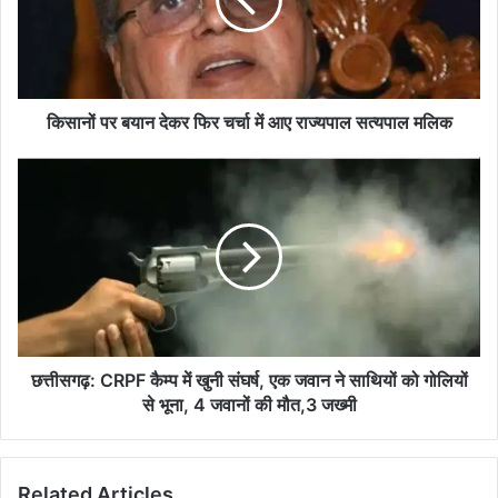
फिर
चर्चा
में
आए
राज्यपाल
सत्यपाल
किसानों पर बयान देकर फिर चर्चा में आए राज्यपाल सत्यपाल मलिक
मलिक
छत्तीसगढ़:
CRPF
कैम्प
में
खुनी
संघर्ष,
एक
जवान
ने
साथियों
छत्तीसगढ़: CRPF कैम्प में खुनी संघर्ष, एक जवान ने साथियों को गोलियों
को
से भूना, 4 जवानों की मौत,3 जख्मी
गोलियों
से
भूना,
Related Articles
4