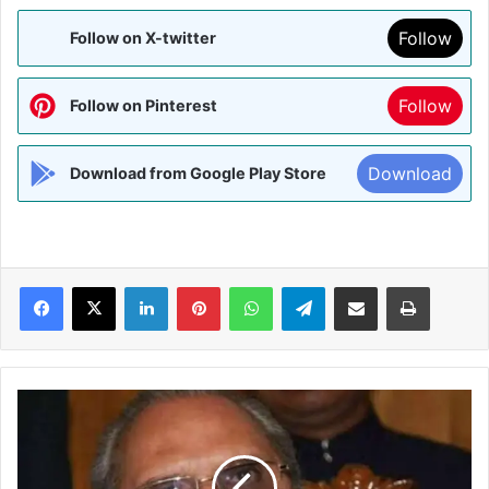
Follow
Follow on X-twitter
Follow
Follow on Pinterest
Download
Download from Google Play Store
Facebook
X
LinkedIn
Pinterest
WhatsApp
Telegram
Share via Email
Print
किसानों
पर
बयान
देकर