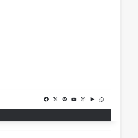
Facebook
X
Pinterest
YouTube
Instagram
Google Play
WhatsApp