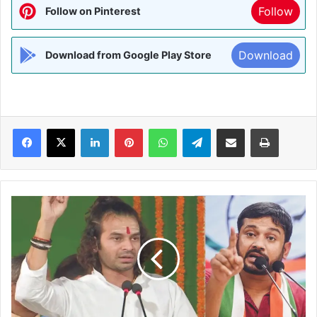
Follow
Follow on Pinterest
Download
Download from Google Play Store
Facebook
X
LinkedIn
Pinterest
WhatsApp
Telegram
Share via Email
Print
भारत
तेरे
टुकड़े
होंगे
कहने
वाले
आज
लोगों