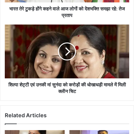
को
देशभक्ति
भारत तेरे टुकड़े होंगे कहने वाले आज लोगों को देशभक्ति समझा रहे: तेज
समझा
प्रताप
रहे:
तेज
शिल्पा
प्रताप
शेट्टी
एवं
उनकी
मां
सुनंदा
को
करोड़ों
की
धोखाधड़ी
शिल्पा शेट्टी एवं उनकी मां सुनंदा को करोड़ों की धोखाधड़ी मामले में मिली
मामले
क्लीन चिट
में
मिली
क्लीन
Related Articles
चिट