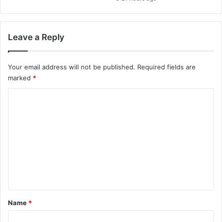
Leave a Reply
Your email address will not be published.
Required fields are
marked
*
C
o
m
m
e
n
t
*
Name
*