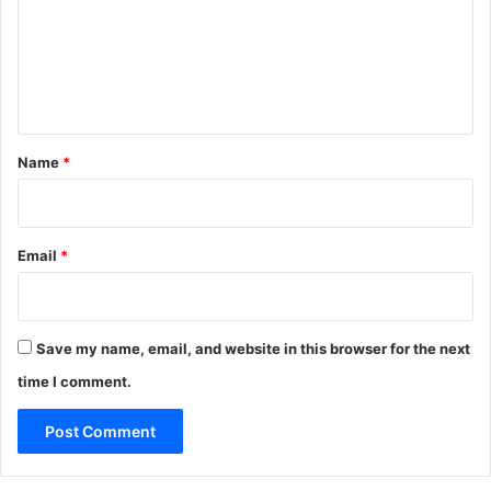
m
e
n
t
*
Name
*
Email
*
Save my name, email, and website in this browser for the next
time I comment.