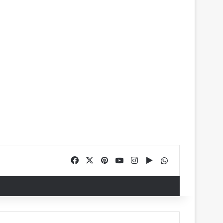
Facebook
X
Pinterest
YouTube
Instagram
Google Play
WhatsApp