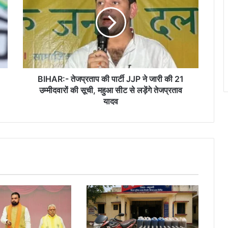
की
पार्टी
JJP
ने
जारी
की
21
उम्मीदवारों
BIHAR:- तेजप्रताप की पार्टी JJP ने जारी की 21
की
उम्मीदवारों की सूची, महुआ सीट से लड़ेंगे तेजप्रताव
सूची,
यादव
महुआ
सीट
से
लड़ेंगे
तेजप्रताव
यादव