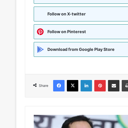
Follow on X-twitter
Follow on Pinterest
Download from Google Play Store
Facebook
X
LinkedIn
Pinterest
Share via Emai
Share
कोर्ट
के