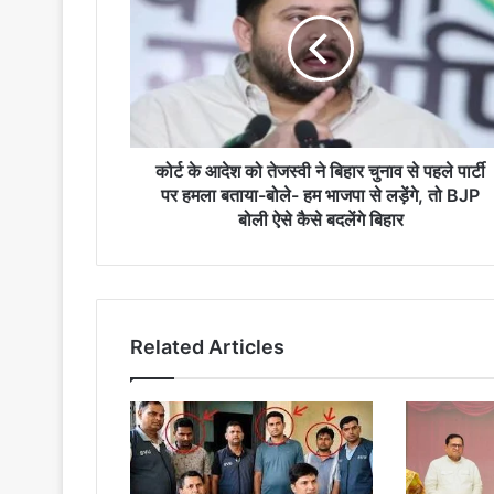
आदेश
को
तेजस्वी
ने
बिहार
चुनाव
से
पहले
कोर्ट के आदेश को तेजस्वी ने बिहार चुनाव से पहले पार्टी
पार्टी
पर हमला बताया-बोले- हम भाजपा से लड़ेंगे, तो BJP
पर
बोली ऐसे कैसे बदलेंगे बिहार
हमला
बताया-
बोले-
हम
भाजपा
Related Articles
से
लड़ेंगे,
तो
BJP
बोली
ऐसे
कैसे